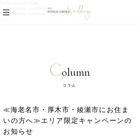
"
Continue reading
≪
"
">
Continue reading
海
≪
"
">
Continue reading
老
海
≪
">
名
老
海
市
名
老
・
市
名
厚
・
市
木
厚
・
市
木
厚
・
市
木
C
綾
・
市
olumn
瀬
綾
・
市
瀬
綾
に
市
瀬
コラム
お
に
市
住
お
に
ま
住
お
い
ま
住
≪海老名市・厚木市・綾瀬市にお住ま
の
い
ま
方
の
い
いの方へ≫エリア限定キャンペーンの
へ
方
の
≫
へ
方
お知らせ
エ
≫
へ
リ
エ
≫