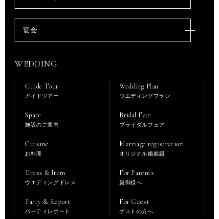
宴会
WEDDING
Guide Tour
Wedding Plan
ガイドツアー
ウエディングプラン
Space
Bridal Fair
施設のご案内
ブライダルフェア
Cuisine
Marriage registration
お料理
オリジナル婚姻届
Dress & Item
For Parents
ウエディングドレス
親御様へ
Party & Report
For Guest
パーティレポート
ゲストの方へ