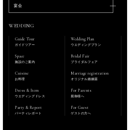
宴会
WEDDING
Guide Tour
Wedding Plan
ガイドツアー
ウエディングプラン
Space
Bridal Fair
施設のご案内
ブライダルフェア
Cuisine
Marriage registration
お料理
オリジナル婚姻届
Dress & Item
For Parents
ウエディングドレス
親御様へ
Party & Report
For Guest
パーティレポート
ゲストの方へ