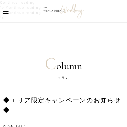
"
Continue reading
◆
"
">
Continue reading
エ
◆
"
">
Continue reading
リ
エ
◆
">
ア
リ
エ
限
ア
リ
定
限
ア
キ
定
限
ャ
キ
定
ン
ャ
キ
ペ
ン
ャ
C
ー
ペ
ン
olumn
ン
ー
ペ
の
ン
ー
お
の
ン
コラム
知
お
の
ら
知
お
せ
ら
知
◆
せ
ら
◆エリア限定キャンペーンのお知らせ
"
◆
せ
"
◆
◆
"
2024.09.01