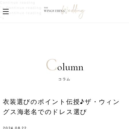
"
Continue reading
衣
"
">
Continue reading
装
衣
"
">
Continue reading
選
装
衣
">
び
選
装
の
び
選
ポ
の
び
イ
ポ
の
ン
イ
ポ
ト
ン
イ
伝
ト
ン
C
授
伝
ト
olumn
♪
授
伝
ザ
♪
授
・
ザ
♪
コラム
ウ
・
ザ
ィ
ウ
・
ン
ィ
ウ
グ
ン
ィ
衣装選びのポイント伝授♪ザ・ウィン
ス
グ
ン
海
ス
グ
グス海老名でのドレス選び
老
海
ス
名
老
海
で
名
老
の
で
名
2024.08.22