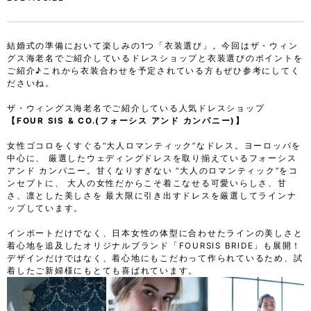
ド
の
で
レ
ド
の
ス
レ
ド
選
ス
レ
結婚式の準備において楽しみの1つ「衣装選び」。今回はザ・ウィン
び
選
ス
グス海老名でご紹介しているドレスショップと衣装選びのポイントを
"
び
選
ご紹介♪これから衣装合わせを予定されている方もぜひ参考にしてく
"
び
ださいね。
"
ザ・ウィングス海老名でご紹介している人気ドレスショップ
【FOUR SIS & CO.(フォーシス アンド カンパニー)】
女性ゴコロをくすぐる“大人ロマンティック”なドレス。ヨーロッパを
中心に、 厳選したウェディングドレスを取り揃えているフォーシス
アンド カンパニー。甘くなりすぎない “大人のロマンティック”をコ
ンセプトに、 大人の女性だからこそ着こなせる可愛いらしさ、甘
さ、凛とした美しさを 最大限に引き出すドレスを厳選してラインナ
ップしています。
インポートだけでなく、日本女性の体型に合わせたラインの美しさと
着心地を追及したオリジナルブランド「FOURSIS BRIDE」も展開！
デザインだけではなく、着心地にもこだわって作られているため、試
着したご新婦様にもとても喜ばれています。