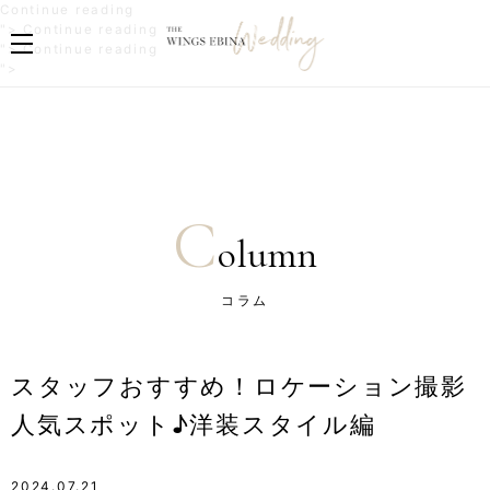
"
Continue reading
ス
"
">
Continue reading
タ
ス
"
">
Continue reading
ッ
タ
ス
">
フ
ッ
タ
お
フ
ッ
す
お
フ
す
す
お
め
す
す
！
め
す
ロ
！
め
C
ケ
ロ
！
olumn
ー
ケ
ロ
シ
ー
ケ
ョ
シ
ー
コラム
ン
ョ
シ
撮
ン
ョ
影
撮
ン
人
影
撮
スタッフおすすめ！ロケーション撮影
気
人
影
ス
気
人
人気スポット♪洋装スタイル編
ポ
ス
気
ッ
ポ
ス
ト
ッ
ポ
♪
ト
ッ
2024.07.21