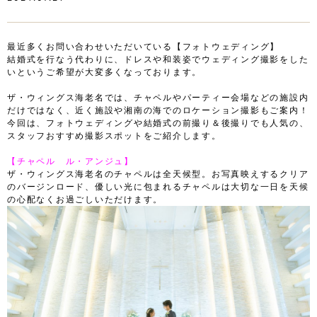
洋
♪
ト
装
洋
♪
ス
装
洋
タ
ス
装
最近多くお問い合わせいただいている【フォトウェディング】
イ
タ
ス
結婚式を行なう代わりに、ドレスや和装姿でウェディング撮影をした
ル
イ
タ
いというご希望が大変多くなっております。
編
ル
イ
"
編
ル
ザ・ウィングス海老名では、チャペルやパーティー会場などの施設内
"
編
だけではなく、近く施設や湘南の海でのロケーション撮影もご案内！
"
今回は、フォトウェディングや結婚式の前撮り＆後撮りでも人気の、
スタッフおすすめ撮影スポットをご紹介します。
【チャペル ル・アンジュ】
ザ・ウィングス海老名のチャペルは全天候型。お写真映えするクリア
のバージンロード、優しい光に包まれるチャペルは大切な一日を天候
の心配なくお過ごしいただけます。