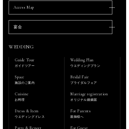
Access Map
宴会
WEDDING
Guide Tour
Wedding Plan
ガイドツアー
ウエディングプラン
Space
Bridal Fair
施設のご案内
ブライダルフェア
Cuisine
Marriage registration
お料理
オリジナル婚姻届
Dress & Item
For Parents
ウエディングドレス
親御様へ
Party & Report
For Guest