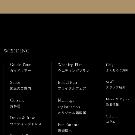
WEDDING
Guide Tour
Wedding Plan
FAQ
よくあるご質問
ガイドツアー
ウエディングプラン
Space
Bridal Fair
Staff
スタッフ紹介
施設のご案内
ブライダルフェア
News & Topics
Cuisine
Marriage
新着情報
お料理
registration
オリジナル婚姻届
Column
Dress & Item
コラム
ウエディングドレス
For Parents
親御様へ