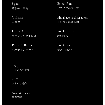
Space
Bridal Fair
施設のご案内
ブライダルフェア
Cuisine
Marriage registration
お料理
オリジナル婚姻届
Dress & Item
For Parents
ウエディングドレス
親御様へ
Party & Report
For Guest
パーティレポート
ゲストの方へ
FAQ
よくあるご質問
Staff
スタッフ紹介
News & Topics
新着情報