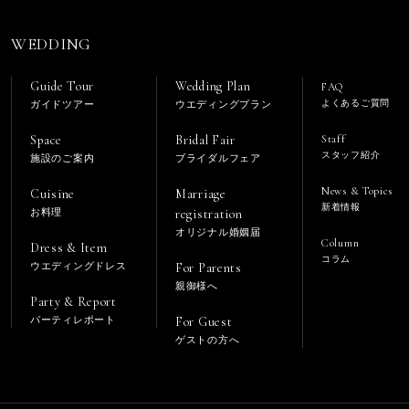
スが提供できない可能性があります。
WEDDING
する場合
取得する場合、お客様各位に都度その旨を通知し、同意を取得
Guide Tour
Wedding Plan
FAQ
合せ先
よくあるご質問
ガイドツアー
ウエディングプラン
233 E-mail soumu@sunlife.jp
Space
Bridal Fair
Staff
（土曜日、日曜日、祝日・年末年始を除く
スタッフ紹介
施設のご案内
ブライダルフェア
News & Topics
Cuisine
Marriage
新着情報
お料理
registration
オリジナル婚姻届
Column
Dress & Item
コラム
ウエディングドレス
For Parents
親御様へ
Party & Report
パーティレポート
For Guest
ゲストの方へ