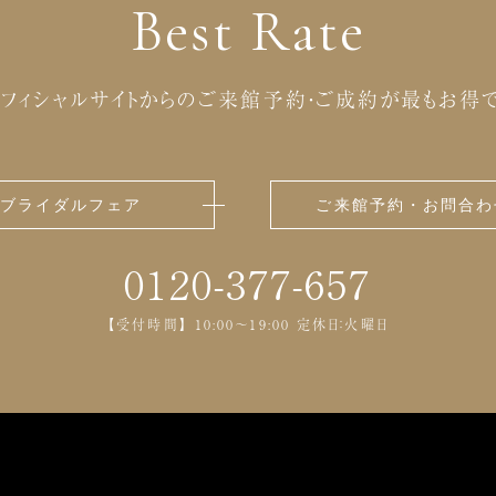
Best Rate
ため、あらかじめ覚書を締結している企業にお客様の個人情報
・礼状・引物印刷業務・写真ビデオ撮影作成・司会演出業務・
フィシャルサイトからの
ご来館予約・ご成約が最もお得で
・訂正・削除について
し、利用目的の通知、開示、訂正、削除を求めた時は本人確認
ブライダルフェア
ご来館予約・お問合わ
は削除を行う場合は可能な範囲内で、当該個人情報の本人に通
0120-377-657
ることによって、本人または第三者の生命、身体または財産に
ることによって、違法または不当な行為を助長し、または誘発
【受付時間】 10:00～19:00 定休日：火曜日
ることによって、国の安全が害される恐れ、他国もしくは国際
のある場合
ることによって、犯罪の予防、鎮圧または捜査その他の公共の
かどうかは、お客様の任意によるものです。ただし、当社は、