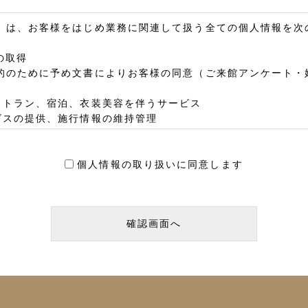
）は、お客様をはじめ業務に関連して扱う全ての個人情報を次
の取得
的のために予め文書によりお客様の同意（ご来館アンケート・
ストラン、宿泊、衣装美容を伴うサービス
ビスの提供、施行情報の維持管理
ー案内等のフォローアップサービス
随する業務（例：施行内容確認の為の写真撮影等）
個人情報の取り扱いに同意します
い
連して扱う全ての機微（センシティブ）情報（政治的見解、信
ついては、法令等に基づく場合や業務遂行上必要な範囲におい
たしません。
場合や、法令等に基づく場合等を除き、原則としてお客様の個