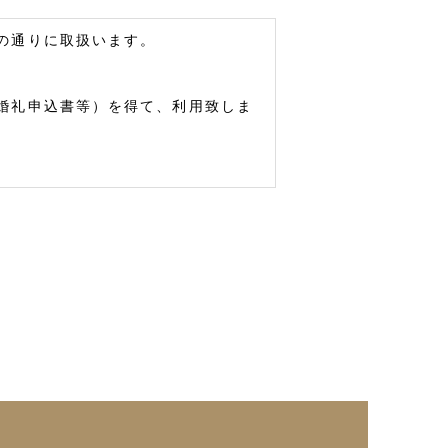
の通りに取扱います。
婚礼申込書等）を得て、利用致しま
教、労働組合への加盟、人種・民
てお客様の同意をいただいた場合を
人情報を第三者に提供致しません。