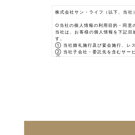
株式会社サン・ライフ（以下、当社
○当社の個人情報の利用目的・同意
当社は、お客様の個人情報を下記目
す。
① 当社婚礼施行及び宴会施行、レ
② 当社子会社・委託先を含むサー
③ 当社施設イベント案内・ﾒﾝﾊﾞ
④ その他ホテル部門に関連する付
○機微（センシティブ）情報の取扱
当社は、お客様をはじめ、業務に関
族、門地・本籍地、健康医療等）に
除き、取得・利用・第三者提供はい
○第三者提供について
当社は、お客様の同意を得ていない
○個人情報の外部委託について