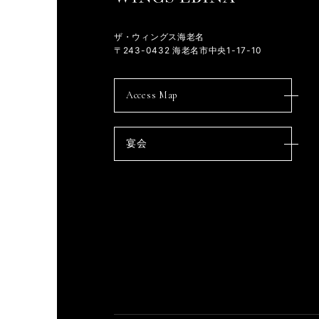
ができなかった場合、充分なサービ
○直接書面以外での個人情報を取得
ザ・ウィングス海老名
当社は、直接書面以外で個人情報を
〒243-0432 海老名市中央1-17-10
以上
個人情報の取り扱いに関するお問い
Access Map
業務支援部 総務課 電話 0463-22-1
受付時間 午前10時～午後 5時
宴会