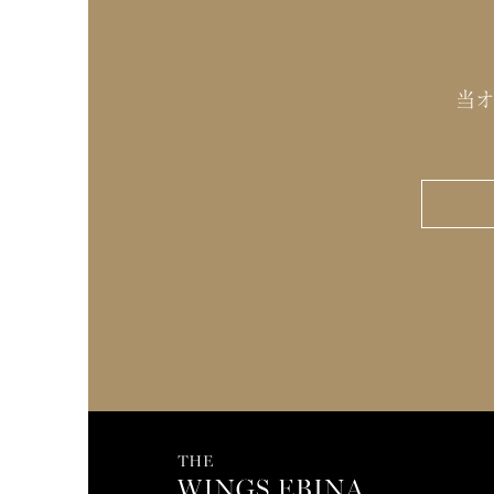
当社は、前項の利用目的を達成する
ざいます。
[委託業務先]
運行業務・衣装美容業務・料理全般
当オ
警備メンテナンス
○個人情報の利用目的の通知・開示
当社は、本人が自己の個人情報に対
やかにこれに応じます。また訂正又
・例外事項・
①当該個人情報の存否が明らかにな
②当該個人情報の存否が明らかにな
③当該個人情報の存否が明らかにな
れ、または交渉上不利益を被る恐れ
④当該個人情報の存否が明らかにな
ある場合
○提出の任意性について
お客様が当社に個人情報を提出する